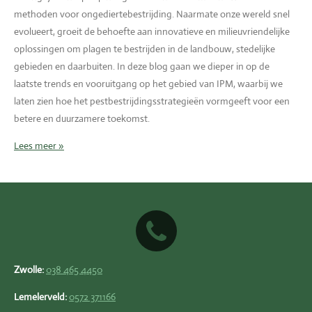
methoden voor ongediertebestrijding. Naarmate onze wereld snel
evolueert, groeit de behoefte aan innovatieve en milieuvriendelijke
oplossingen om plagen te bestrijden in de landbouw, stedelijke
gebieden en daarbuiten. In deze blog gaan we dieper in op de
laatste trends en vooruitgang op het gebied van IPM, waarbij we
laten zien hoe het pestbestrijdingsstrategieën vormgeeft voor een
betere en duurzamere toekomst.
Lees meer »
Zwolle:
038 465 4450
Lemelerveld:
0572 371166