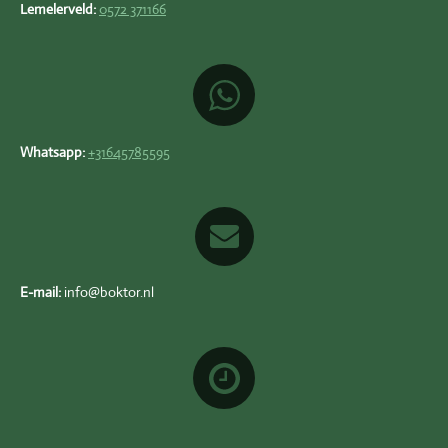
Lemelerveld:
0572 371166
Whatsapp:
+31645785595
E-mail:
info@boktor.nl